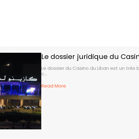
Le dossier juridique du Casi
Le dossier du Casino du Liban est un très
c...
Read More