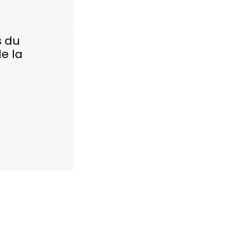
s du
e la