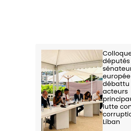
Colloque
députés
sénateu
europée
débattu 
acteurs
principa
lutte con
corrupti
Liban