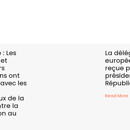
 : Les
La délé
 et
europé
rs
reçue p
ns ont
préside
avec les
Républ
Read More
ux de la
tre la
on au